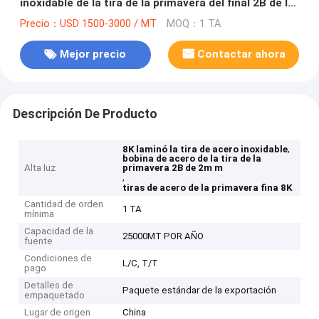
inoxidable de la tira de la primavera del final 2B de la
tira 2m m
Precio：USD 1500-3000 / MT
MOQ：1 TA
Mejor precio
Contactar ahora
Descripción De Producto
,
8K laminó la tira de acero inoxidable
bobina de acero de la tira de la
Alta luz
primavera 2B de 2m m
,
tiras de acero de la primavera fina 8K
Cantidad de orden
1 TA
mínima
Capacidad de la
25000MT POR AÑO
fuente
Condiciones de
L/C, T/T
pago
Detalles de
Paquete estándar de la exportación
empaquetado
Lugar de origen
China