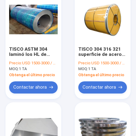
TISCO ASTM 304
TISCO 304 316 321
laminó los HL de
superficie de acero
acero inoxidables 2B
inoxidable laminada
Precio:
USD 1500-3000 / MT
Precio:
USD 1500-3000 / MT
de la bobina 0.5m m
en caliente de la
MOQ:
1 TA
MOQ:
1 TA
1.5m m 3m m
bobina 4m m 6m m
8m m NO.1
Obtenga el último precio
Obtenga el último precio
Contactar ahora
Contactar ahora