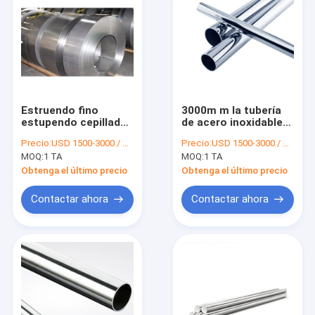
Estruendo fino
3000m m la tubería
estupendo cepillado
de acero inoxidable
1,4301 de la bobina
A312 TP304 ASTM de
Precio:
USD 1500-3000 / MT
Precio:
USD 1500-3000 / MT
304 de acero de la
4 pulgadas pulida
MOQ:
1 TA
MOQ:
1 TA
tira de los SS no
conservaron en
magnético
vinagre
Obtenga el último precio
Obtenga el último precio
Contactar ahora
Contactar ahora