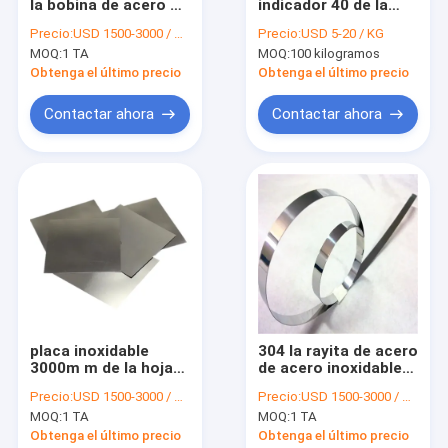
la bobina de acero de
indicador 40 de la
Viaje de la fábrica
acero inoxidable de
resistencia 26 del
Precio:
USD 1500-3000 / MT
Precio:
USD 5-20 / KG
la tira de la primavera
alambre de
MOQ:
1 TA
MOQ:
100 kilogramos
del final 2B de la tira
resistencia eléctrica
Control de calidad
2m m
Cr20Ni80 alto
Obtenga el último precio
Obtenga el último precio
Éntrenos en contacto con
Contactar ahora
Contactar ahora
Pida una cita
Bobina de acero inoxidable en frío
Placa inoxidable de la hoja de acero
Bobina de acero inoxidable laminada en caliente
placa inoxidable
304 la rayita de acero
3000m m de la hoja
de acero inoxidable
Tira de acero inoxidable en frío
de acero del SUS
2B de la bobina
Precio:
USD 1500-3000 / MT
Precio:
USD 1500-3000 / MT
306L del estruendo
0.05mm-3m m de la
Bobina de acero inoxidable de la tira
MOQ:
1 TA
MOQ:
1 TA
1,4401 de 3m m de
tira de la primavera
largo
de la bobina 321H de
Obtenga el último precio
Obtenga el último precio