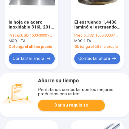
la hoja de acero
El estruendo 1,4436
inoxidable 316L 201
laminó el estruendo
321 platea la
de acero inoxidable
Precio:
USD 1500-3000 / MT
Precio:
USD 1500-3000 / MT
superficie 2B de 0.9m
de acero inoxidable
MOQ:
1 TA
MOQ:
1 TA
m 1.5m m 3m m
1,4401 de la tira 1m
m de la bobina de la
Obtenga el último precio
Obtenga el último precio
tira 316
Contactar ahora
Contactar ahora
Ahorre su tiempo
Permítanos contactar con los mejores
productos con usted.
Dar su requisito