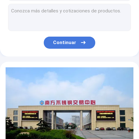
J1 J2 laminó el borde rajado 0.1-3m m de acero inoxidable de los VAGOS de la bobina 2B 8K
SS304 8K Espejo Bobina de acero inoxidable HL 0.5 mm 1 mm 2 mm 3 mm Bobina de acero laminado en frío
0.5m m 1m m 3m m laminaron el SUS de acero inoxidable 304L 316L del rollo JIS de la bobina
Brillo de acero inoxidable del estruendo 1,4306 de la bobina de AISI 304L 347H 201 alto
Bobina de acero inoxidable laminado en frío de 4" 1219MM 201 SS 304 Bobina de acero 316
Continuar
310S 321H laminó la superficie de acero inoxidable del espejo de la bobina 8K 12K
la bobina de acero inoxidable 304 ASTM de 2B 2.o Tisco A240 acabó 3m m 2.5m m
HL de acero inoxidables del espejo del SB 6K de la bobina ASTM A240 el 1.2m de Tisco 316L
Bobina de acero inoxidable en frío austenítica ASTM AISI de la hoja del CR de la bobina 316L
HL de la bobina de acero inoxidable en frío SB 316L ASTM A240 304 para los recipientes del reactor