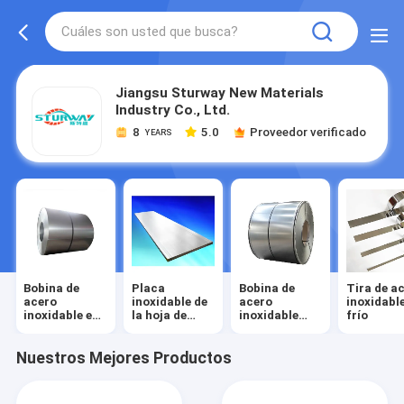
Jiangsu Sturway New Materials
Industry Co., Ltd.
8
5.0
Proveedor verificado
YEARS
Bobina de
Placa
Bobina de
Tira de a
acero
inoxidable de
acero
inoxidabl
inoxidable en
la hoja de
inoxidable
frío
frío
acero
laminada en
caliente
Nuestros Mejores Productos