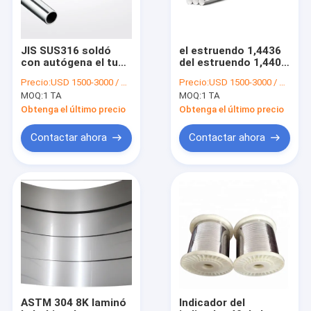
JIS SUS316 soldó
el estruendo 1,4436
con autógena el tubo
del estruendo 1,4401
de acero inoxidable
de las barras de
Precio:
USD 1500-3000 / MT
Precio:
USD 1500-3000 / MT
201 SS alrededor del
ronda de 306L SS
MOQ:
1 TA
MOQ:
1 TA
tubo 3/8" - 100”
pulió la barra
brillante de acero
Obtenga el último precio
Obtenga el último precio
inoxidable 12m m
Contactar ahora
Contactar ahora
Hogar
Productos
Sobre nosotros
ASTM 304 8K laminó
Indicador del