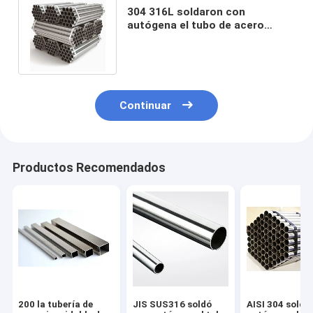
304 316L soldaron con
autógena el tubo de acero
inoxidable 410 420 430 tubo de
ASTM A269
Continuar
Productos Recomendados
200 la tubería de
JIS SUS316 soldó
AISI 304 soldó