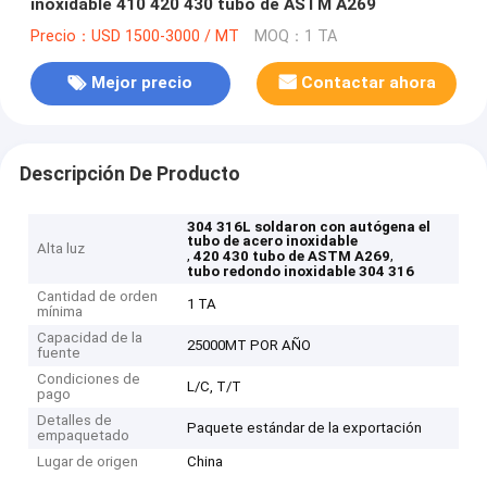
inoxidable 410 420 430 tubo de ASTM A269
Precio：USD 1500-3000 / MT
MOQ：1 TA
Mejor precio
Contactar ahora
Descripción De Producto
304 316L soldaron con autógena el
tubo de acero inoxidable
Alta luz
,
,
420 430 tubo de ASTM A269
tubo redondo inoxidable 304 316
Cantidad de orden
1 TA
mínima
Capacidad de la
25000MT POR AÑO
fuente
Condiciones de
L/C, T/T
pago
Detalles de
Paquete estándar de la exportación
empaquetado
Lugar de origen
China