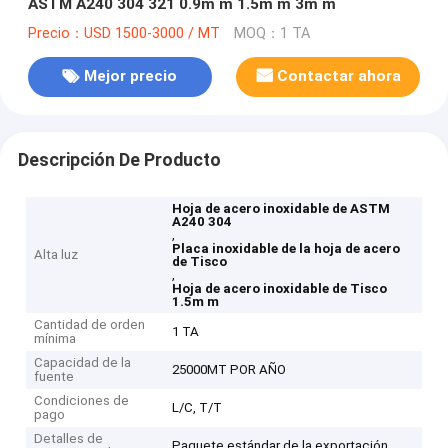
ASTM A240 304 321 0.9m m 1.5m m 3m m
Precio：USD 1500-3000 / MT
MOQ：1 TA
Mejor precio
Contactar ahora
Descripción De Producto
Hoja de acero inoxidable de ASTM
A240 304
,
Placa inoxidable de la hoja de acero
Alta luz
de Tisco
,
Hoja de acero inoxidable de Tisco
1.5m m
Cantidad de orden
1 TA
mínima
Capacidad de la
25000MT POR AÑO
fuente
Condiciones de
L/C, T/T
pago
Detalles de
Paquete estándar de la exportación