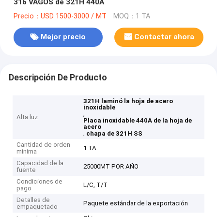
316 VAGOS de 321H 440A
Precio：USD 1500-3000 / MT
MOQ：1 TA
Mejor precio
Contactar ahora
Descripción De Producto
321H laminó la hoja de acero
inoxidable
,
Alta luz
Placa inoxidable 440A de la hoja de
acero
,
chapa de 321H SS
Cantidad de orden
1 TA
mínima
Capacidad de la
25000MT POR AÑO
fuente
Condiciones de
L/C, T/T
pago
Detalles de
Paquete estándar de la exportación
empaquetado